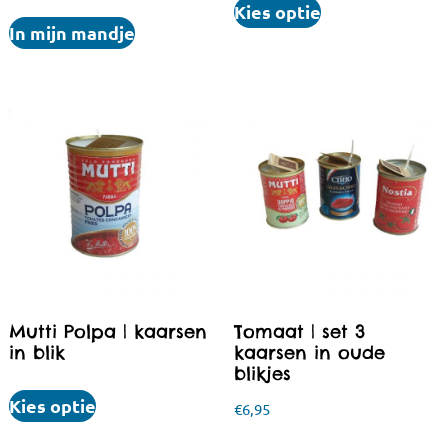
Kies optie
In mijn mandje
Mutti Polpa | kaarsen
Tomaat | set 3
in blik
kaarsen in oude
blikjes
Kies optie
€
6,95