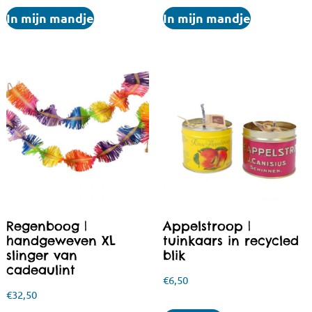
In mijn mandje
In mijn mandje
Regenboog |
Appelstroop |
handgeweven XL
tuinkaars in recycled
slinger van
blik
cadeaulint
€
6,50
€
32,50