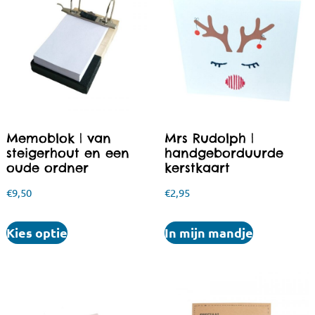
Memoblok | van
Mrs Rudolph |
steigerhout en een
handgeborduurde
oude ordner
kerstkaart
€
9,50
€
2,95
Kies optie
In mijn mandje