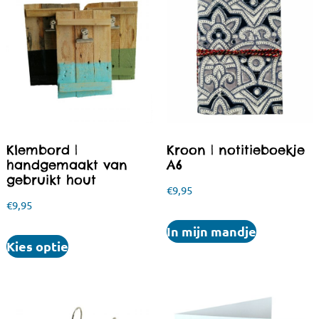
Klembord |
Kroon | notitieboekje
handgemaakt van
A6
gebruikt hout
€
9,95
€
9,95
In mijn mandje
Kies optie