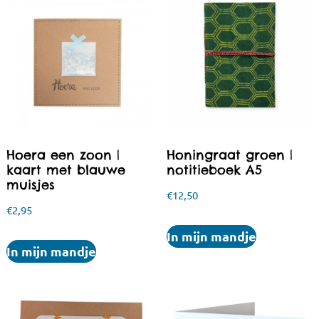
Hoera een zoon |
Honingraat groen |
kaart met blauwe
notitieboek A5
muisjes
€
12,50
€
2,95
In mijn mandje
In mijn mandje