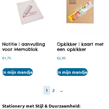
Notitie | aanvulling
Opkikker | kaart met
voor Memoblok
een opkikker
€
1,75
€
2,95
In mijn mandje
In mijn mandje
1
2
→
Stationery met Stijl & Duurzaamheid: