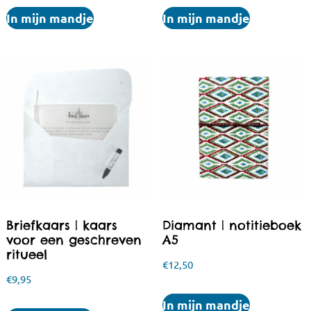
In mijn mandje
In mijn mandje
Briefkaars | kaars
Diamant | notitieboek
voor een geschreven
A5
ritueel
€
12,50
€
9,95
In mijn mandje