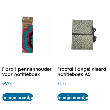
Flora | pennenhouder
Fractal | ongelinieerd
voor notitieboek
notitieboek A5
€
4,95
€
9,95
In mijn mandje
In mijn mandje