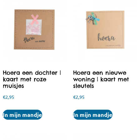
Hoera een dochter |
Hoera een nieuwe
kaart met roze
woning | kaart met
muisjes
sleutels
€
2,95
€
2,95
In mijn mandje
In mijn mandje