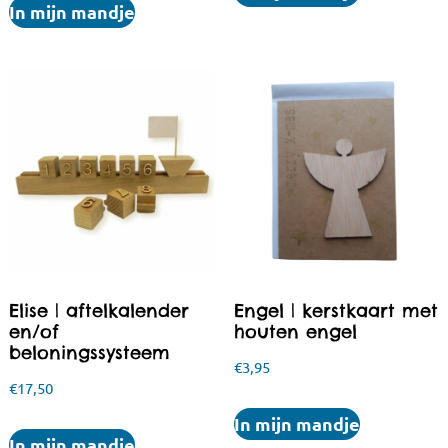
In mijn mandje
Elise | aftelkalender
Engel | kerstkaart met
en/of
houten engel
beloningssysteem
€
3,95
€
17,50
In mijn mandje
In mijn mandje