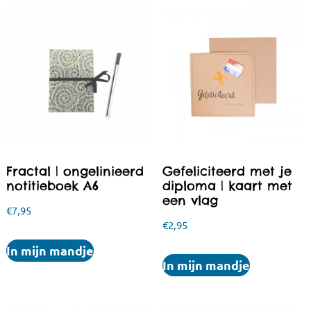
Fractal | ongelinieerd
Gefeliciteerd met je
notitieboek A6
diploma | kaart met
een vlag
€
7,95
€
2,95
In mijn mandje
In mijn mandje