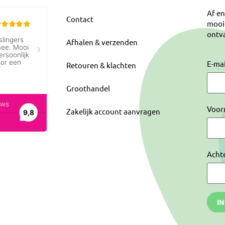
Af en
Contact
mooi
ontva
Afhalen & verzenden
E-ma
Retouren & klachten
Groothandel
Voor
Zakelijk account aanvragen
Acht
I