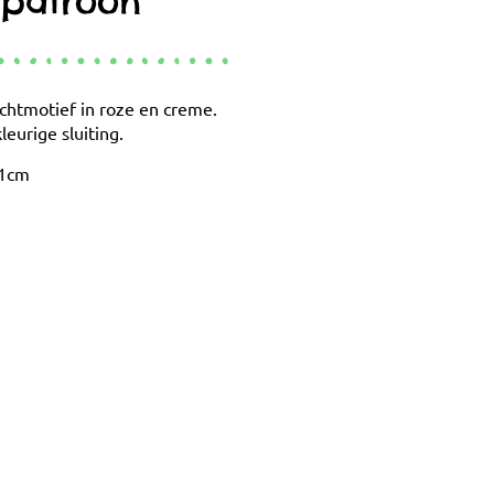
tpatroon
htmotief in roze en creme.
eurige sluiting.
21cm