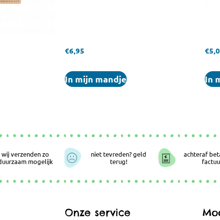
€
6,95
€
5,
In mijn mandje
In 
wij verzenden zo
niet tevreden? geld
achteraf bet
duurzaam mogelijk
terug!
factuu
Onze service
Moo