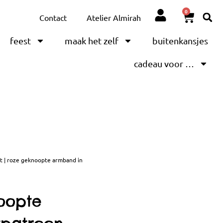
0
Contact
Atelier Almirah
feest
maak het zelf
buitenkansjes
cadeau voor …
t | roze geknoopte armband in
noopte