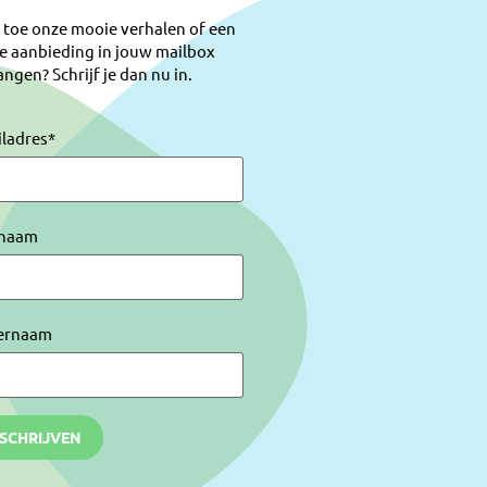
 toe onze mooie verhalen of een
e aanbieding in jouw mailbox
ngen? Schrijf je dan nu in.
iladres
*
naam
ernaam
NSCHRIJVEN