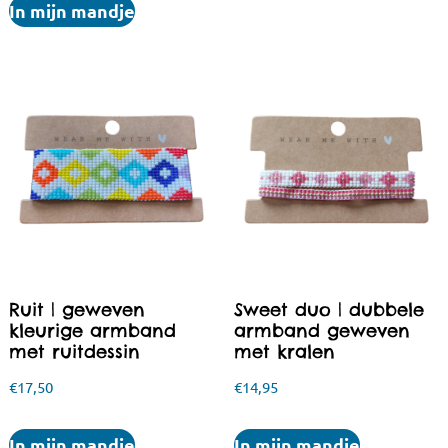
In mijn mandje
Ruit | geweven
Sweet duo | dubbele
kleurige armband
armband geweven
met ruitdessin
met kralen
€
17,50
€
14,95
In mijn mandje
In mijn mandje