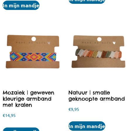
In mijn mandje
Mozaiek | geweven
Natuur | smalle
kleurige armband
geknoopte armband
met kralen
€
9,95
€
14,95
In mijn mandje