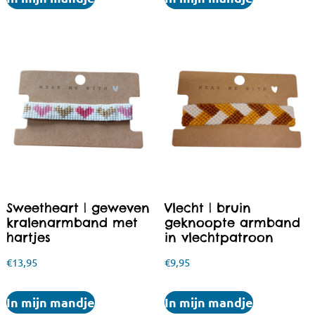
Sweetheart | geweven
Vlecht | bruin
kralenarmband met
geknoopte armband
hartjes
in vlechtpatroon
€
13,95
€
9,95
In mijn mandje
In mijn mandje