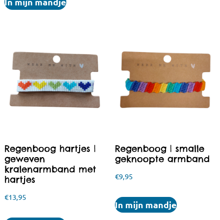
In mijn mandje
Regenboog hartjes |
Regenboog | smalle
geweven
geknoopte armband
kralenarmband met
€
9,95
hartjes
€
13,95
In mijn mandje