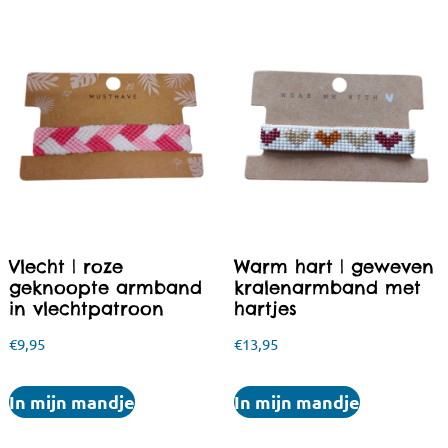
Vlecht | roze
Warm hart | geweven
geknoopte armband
kralenarmband met
in vlechtpatroon
hartjes
€
9,95
€
13,95
In mijn mandje
In mijn mandje