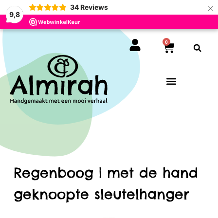
×
34
Reviews
9,8
0
Regenboog | met de hand
geknoopte sleutelhanger