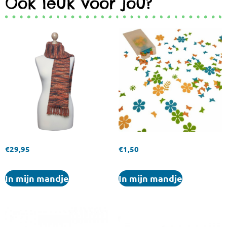
Ook leuk voor jou?
€
29,95
€
1,50
In mijn mandje
In mijn mandje