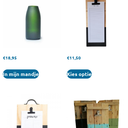
€
18,95
€
11,50
In mijn mandje
Kies optie