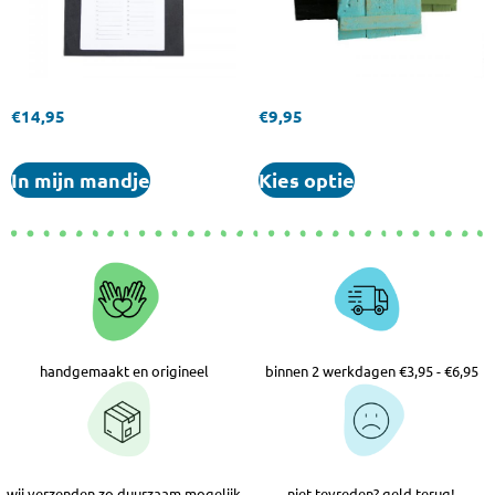
€
14,95
€
9,95
In mijn mandje
Kies optie
handgemaakt en origineel
binnen 2 werkdagen €3,95 - €6,95
wij verzenden zo duurzaam mogelijk
niet tevreden? geld terug!