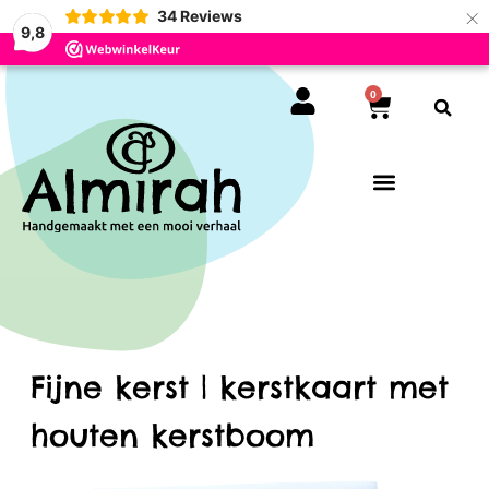
×
34
Reviews
9,8
0
Fijne kerst | kerstkaart met
houten kerstboom