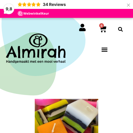
×
34
Reviews
9,8
0