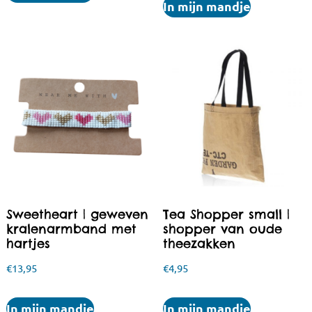
In mijn mandje
Sweetheart | geweven
Tea Shopper small |
kralenarmband met
shopper van oude
hartjes
theezakken
€
13,95
€
4,95
In mijn mandje
In mijn mandje