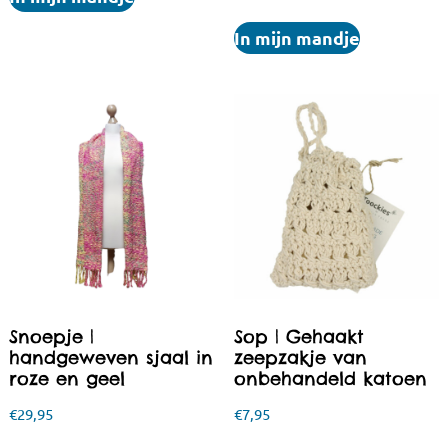
In mijn mandje
Snoepje |
Sop | Gehaakt
handgeweven sjaal in
zeepzakje van
roze en geel
onbehandeld katoen
€
29,95
€
7,95