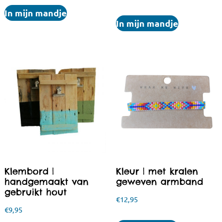
In mijn mandje
In mijn mandje
Klembord |
Kleur | met kralen
handgemaakt van
geweven armband
gebruikt hout
€
12,95
€
9,95