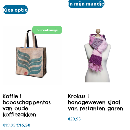
In mijn mandje
Kies optie
Koffie |
Krokus |
boodschappentas
handgeweven sjaal
van oude
van restanten garen
koffiezakken
€
29,95
€
19,95
€
16,50