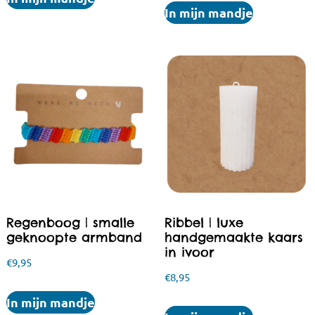
In mijn mandje
Regenboog | smalle
Ribbel | luxe
geknoopte armband
handgemaakte kaars
in ivoor
€
9,95
€
8,95
In mijn mandje