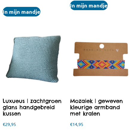
In mijn mandje
In mijn mandje
Luxueus | zachtgroen
Mozaiek | geweven
glans handgebreid
kleurige armband
kussen
met kralen
€
29,95
€
14,95