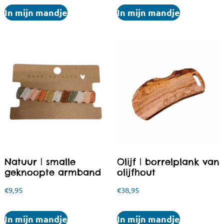
In mijn mandje
In mijn mandje
Natuur | smalle
Olijf | borrelplank van
geknoopte armband
olijfhout
€
9,95
€
38,95
In mijn mandje
In mijn mandje