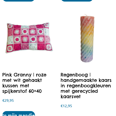
Pink Granny | roze
Regenboog |
met wit gehaakt
handgemaakte kaars
kussen met
in regenboogkleuren
spijkerstof 60×40
met gerecycled
kaarsvet
€
29,95
€
12,95
In mijn mandje