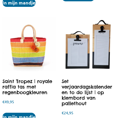
In mijn mandje
Saint Tropez | royale
Set
raffia tas met
verjaardagskalender
regenboogkleuren
en to do lijst | op
klembord van
€
49,95
pallethout
€
24,95
In mijn mandje