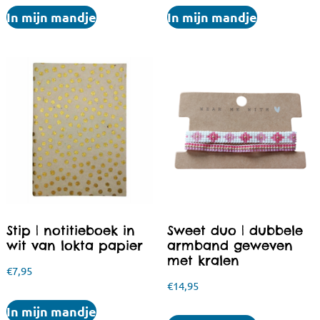
In mijn mandje
In mijn mandje
Stip | notitieboek in
Sweet duo | dubbele
wit van lokta papier
armband geweven
met kralen
€
7,95
€
14,95
In mijn mandje