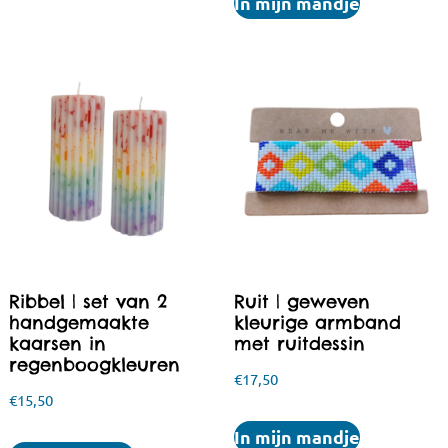
In mijn mandje
Ribbel | set van 2
Ruit | geweven
handgemaakte
kleurige armband
kaarsen in
met ruitdessin
regenboogkleuren
€
17,50
€
15,50
In mijn mandje