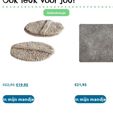
€
22,95
€
19,95
€
21,95
In mijn mandje
In mijn mandje