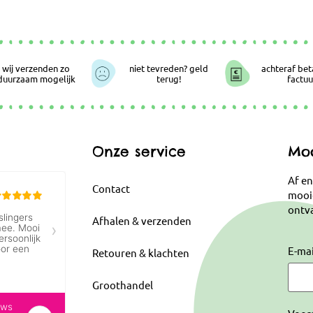
wij verzenden zo
niet tevreden? geld
achteraf bet
duurzaam mogelijk
terug!
factuu
Onze service
Moo
Af en
Contact
mooi
ontva
Afhalen & verzenden
E-ma
Retouren & klachten
Groothandel