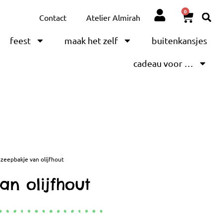
0
Contact
Atelier Almirah
feest
maak het zelf
buitenkansjes
cadeau voor …
| zeepbakje van olijfhout
an olijfhout