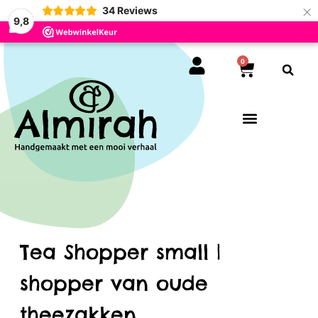
×
34
Reviews
9,8
0
Tea Shopper small |
shopper van oude
theezakken