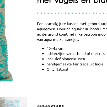
met vogels en bl
Een prachtig jute kussen met geborduur
aquagroen. Door de aquakleur borduurse
achtergrond komt het rijke patroon mooi
van aqua muizentandjes.
45×45 cm
achterzijde van effen stof met rits
inclusief binnenkussen
handgemaakte fair trade uit India
Only Natural
€
32,50
€
24,95