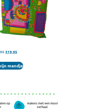
,95
€
19,95
mijn mandje
alen op
makers met een mooi
r
verhaal