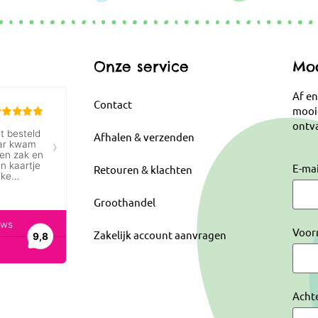
Onze service
Moo
Af en
Contact
mooi
ontva
Afhalen & verzenden
E-ma
Retouren & klachten
Groothandel
Voor
Zakelijk account aanvragen
Acht