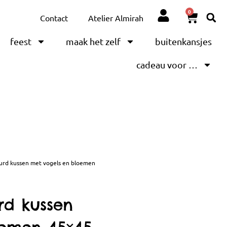
0
Contact
Atelier Almirah
feest
maak het zelf
buitenkansjes
cadeau voor …
uurd kussen met vogels en bloemen
rd kussen