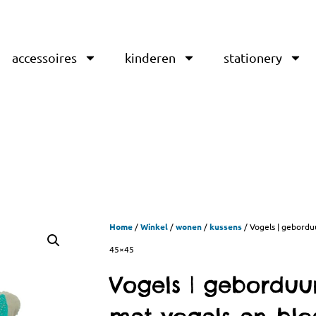
accessoires
kinderen
stationery
Home
/
Winkel
/
wonen
/
kussens
/ Vogels | gebord
45×45
Vogels | geborduu