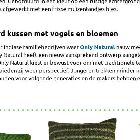
en. Geborduurd in één kleur op een rustige achtergro
 is afgewerkt met een frisse muizentandjes bies.
rd kussen met vogels en bloemen
Only Natural
 Indiase familiebedrijven waar
nauw mee
Only Natural heeft een nieuw aansprekend ontwerp aang
nly Natural kiest er bewust voor om met traditionele t
bieden zij weer perspectief. Jongeren trekken minder n
houden voor volgende generaties en de makers hebben e