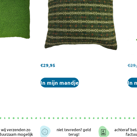
€
29,95
€
29
In mijn mandje
In 
wij verzenden zo
niet tevreden? geld
achteraf bet
duurzaam mogelijk
terug!
factuu