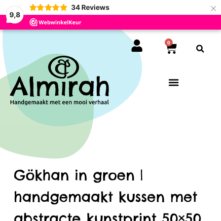
×
34
Reviews
9,8
0
Gökhan in groen |
handgemaakt kussen met
abstracte kunstprint 50×50