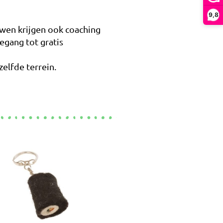
9,8
wen krijgen ook coaching
egang tot gratis
lfde terrein.