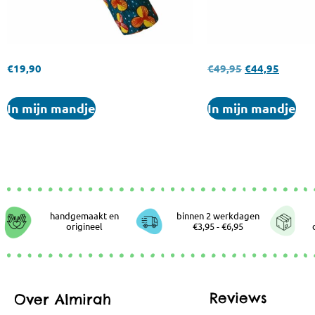
€
19,90
€
49,95
€
44,95
In mijn mandje
In mijn mandje
handgemaakt en
binnen 2 werkdagen
origineel
€3,95 - €6,95
Reviews
Over Almirah