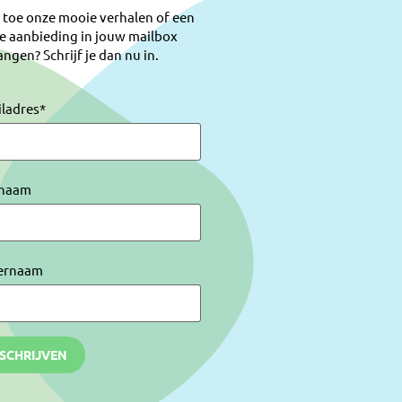
 toe onze mooie verhalen of een
e aanbieding in jouw mailbox
ngen? Schrijf je dan nu in.
iladres
*
naam
ernaam
NSCHRIJVEN