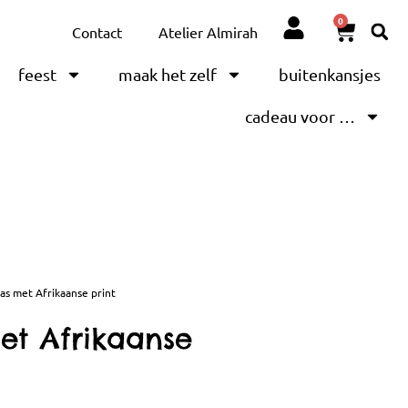
0
Contact
Atelier Almirah
feest
maak het zelf
buitenkansjes
cadeau voor …
as met Afrikaanse print
et Afrikaanse