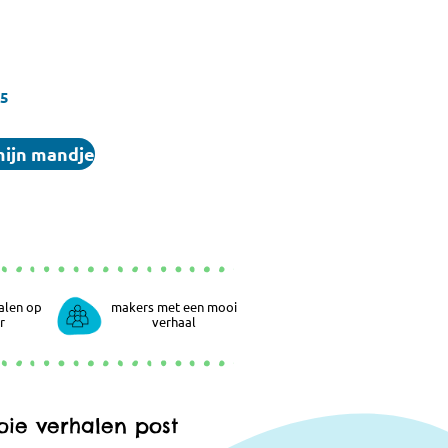
95
mijn mandje
alen op
makers met een mooi
r
verhaal
ie verhalen post