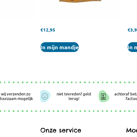
€
12,95
€
3,
In mijn mandje
In 
wij verzenden zo
niet tevreden? geld
achteraf bet
duurzaam mogelijk
terug!
factuu
Onze service
Moo