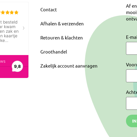
Af en
Contact
mooi
ontva
Afhalen & verzenden
E-ma
Retouren & klachten
Groothandel
Voor
Zakelijk account aanvragen
Acht
I