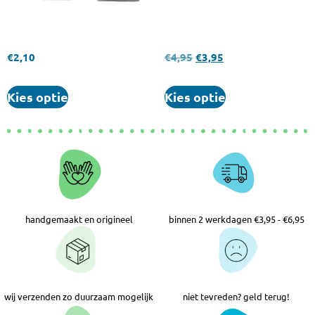
€
2,10
€
4,95
€
3,95
Kies optie
Kies optie
handgemaakt en origineel
binnen 2 werkdagen €3,95 - €6,95
wij verzenden zo duurzaam mogelijk
niet tevreden? geld terug!