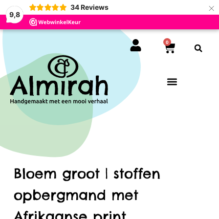
×
34
Reviews
9,8
0
Bloem groot | stoffen
opbergmand met
Afrikaanse print