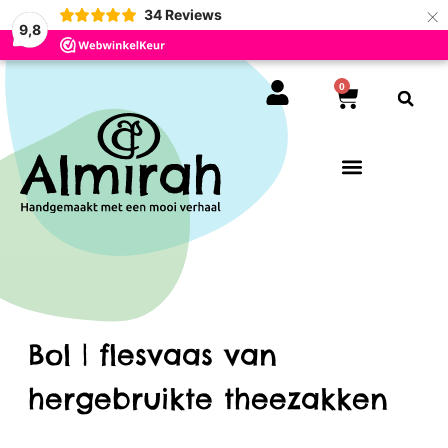
×
34
Reviews
9,8
0
Bol | flesvaas van
hergebruikte theezakken