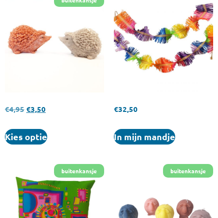
€
4,95
€
3,50
€
32,50
Kies optie
In mijn mandje