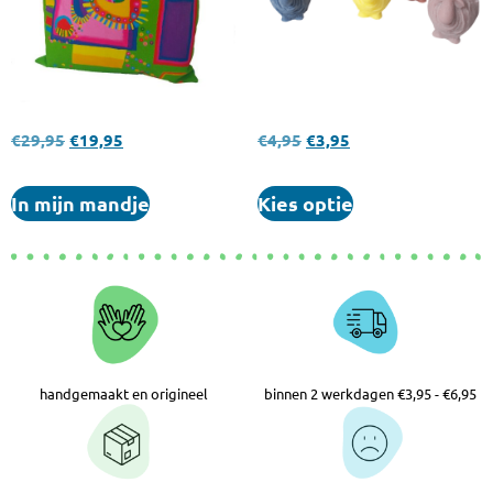
€
29,95
€
19,95
€
4,95
€
3,95
In mijn mandje
Kies optie
handgemaakt en origineel
binnen 2 werkdagen €3,95 - €6,95