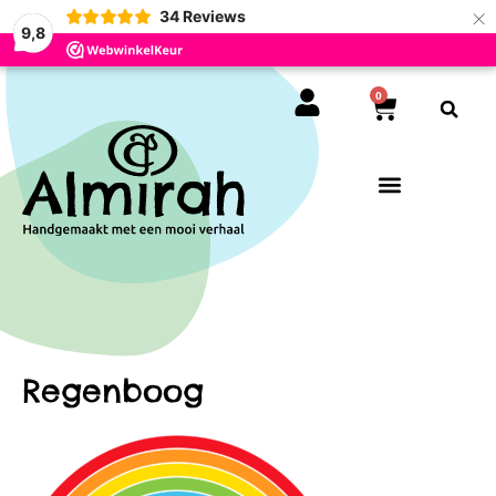
×
34
Reviews
9,8
0
Regenboog