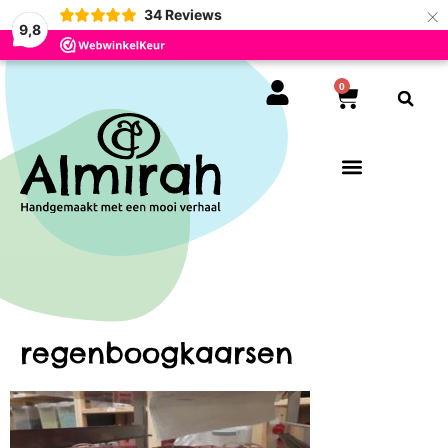
×
34
Reviews
9,8
0
regenboogkaarsen