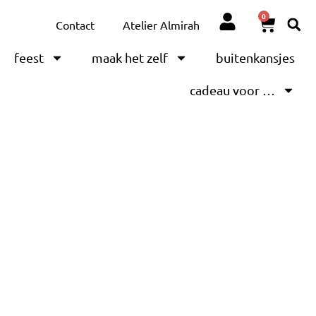
0
Contact
Atelier Almirah
feest
maak het zelf
buitenkansjes
cadeau voor …