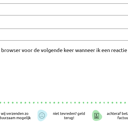
e browser voor de volgende keer wanneer ik een reactie 
wij verzenden zo
niet tevreden? geld
achteraf bet
duurzaam mogelijk
terug!
factuu