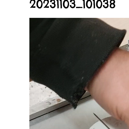
20231103_101038
Videospeler