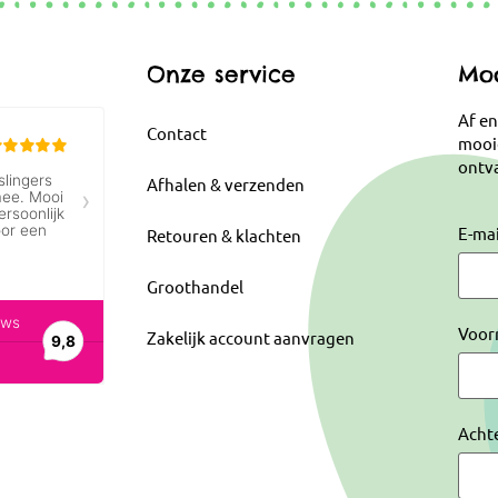
Onze service
Moo
Af en
Contact
mooi
ontva
Afhalen & verzenden
E-ma
Retouren & klachten
Groothandel
Voor
Zakelijk account aanvragen
Acht