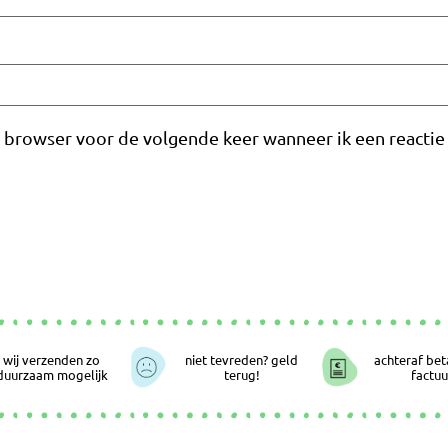
e browser voor de volgende keer wanneer ik een reactie 
wij verzenden zo
niet tevreden? geld
achteraf bet
duurzaam mogelijk
terug!
factuu