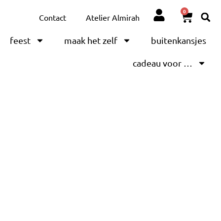
0
Contact
Atelier Almirah
feest
maak het zelf
buitenkansjes
cadeau voor …