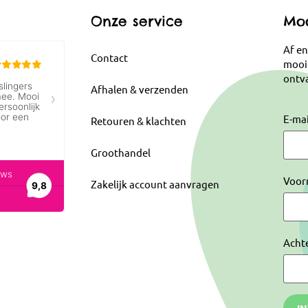
Onze service
Moo
Af en
Contact
mooi
ontva
Afhalen & verzenden
E-ma
Retouren & klachten
Groothandel
Voor
Zakelijk account aanvragen
Acht
I