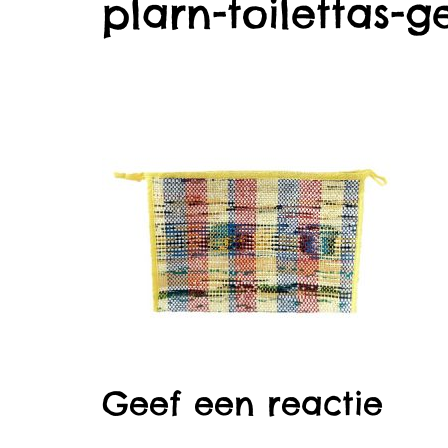
plarn-toilettas-g
Geef een reactie