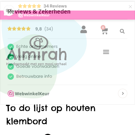
×
34
Reviews
9,8
0
To do lijst op houten
klembord