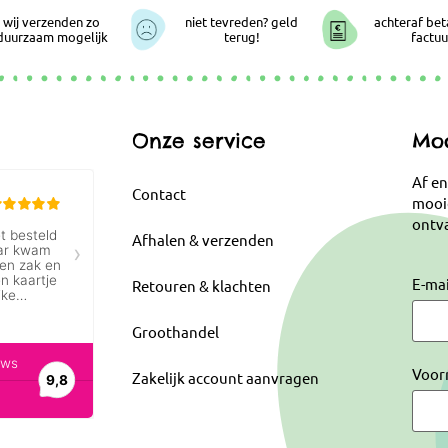
wij verzenden zo
niet tevreden? geld
achteraf bet
duurzaam mogelijk
terug!
factuu
Onze service
Moo
Af en
Contact
mooi
ontva
Afhalen & verzenden
E-ma
Retouren & klachten
Groothandel
Voor
Zakelijk account aanvragen