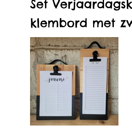
Set Verjaardagsk
klembord met zw