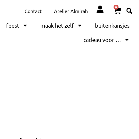
0
Contact
Atelier Almirah
feest
maak het zelf
buitenkansjes
cadeau voor …