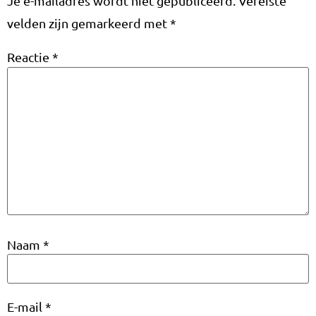
Je e-mailadres wordt niet gepubliceerd.
Vereiste
velden zijn gemarkeerd met
*
Reactie
*
Naam
*
E-mail
*