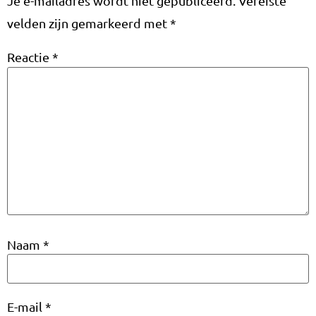
Je e-mailadres wordt niet gepubliceerd.
Vereiste
velden zijn gemarkeerd met
*
Reactie
*
Naam
*
E-mail
*