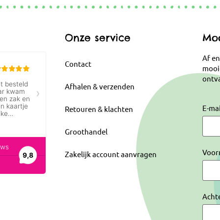
Onze service
Moo
Af en
Contact
mooi
ontva
Afhalen & verzenden
E-ma
Retouren & klachten
Groothandel
Voor
Zakelijk account aanvragen
Acht