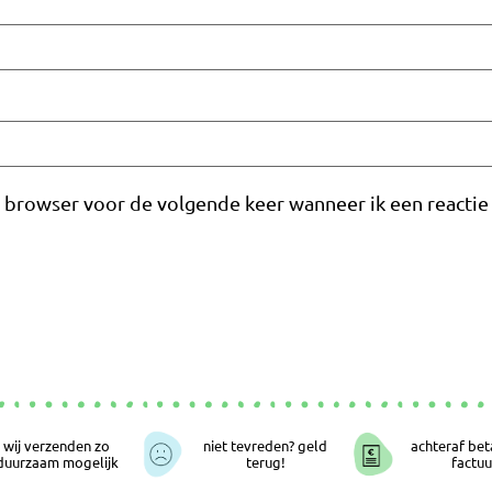
e browser voor de volgende keer wanneer ik een reactie 
wij verzenden zo
niet tevreden? geld
achteraf bet
duurzaam mogelijk
terug!
factuu