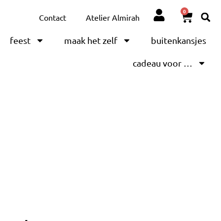
0
Contact
Atelier Almirah
feest
maak het zelf
buitenkansjes
cadeau voor …