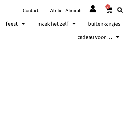
0
Contact
Atelier Almirah
feest
maak het zelf
buitenkansjes
cadeau voor …