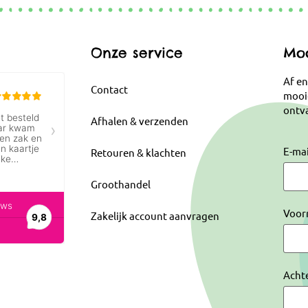
Onze service
Moo
Af en
Contact
mooi
ontva
Afhalen & verzenden
E-ma
Retouren & klachten
Groothandel
Voor
Zakelijk account aanvragen
Acht