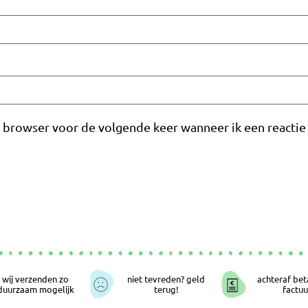
e browser voor de volgende keer wanneer ik een reactie 
wij verzenden zo
niet tevreden? geld
achteraf bet
duurzaam mogelijk
terug!
factuu