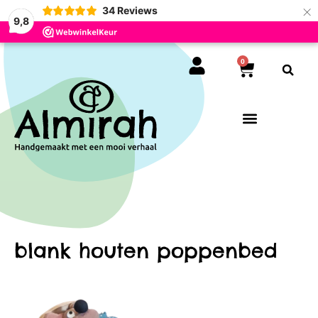
×
34
Reviews
9,8
0
blank houten poppenbed