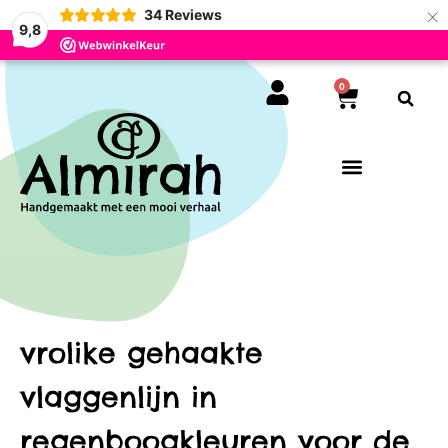
×
34
Reviews
9,8
0
vrolike gehaakte
vlaggenlijn in
regenboogkleuren voor de