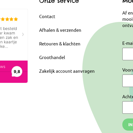
Onze service
Moo
Af en
Contact
mooi
ontva
Afhalen & verzenden
E-ma
Retouren & klachten
Groothandel
Voor
Zakelijk account aanvragen
Acht
I