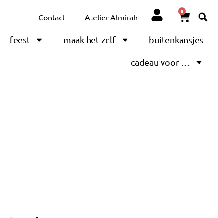
0
Contact
Atelier Almirah
feest
maak het zelf
buitenkansjes
cadeau voor …