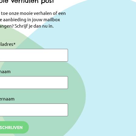
ie verhalen post
 toe onze mooie verhalen of een
e aanbieding in jouw mailbox
ngen? Schrijf je dan nu in.
iladres
*
naam
ernaam
NSCHRIJVEN