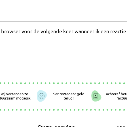
e browser voor de volgende keer wanneer ik een reactie 
wij verzenden zo
niet tevreden? geld
achteraf bet
duurzaam mogelijk
terug!
factuu