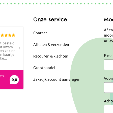
Onze service
Moo
Af en
Contact
mooi
ontva
Afhalen & verzenden
E-ma
Retouren & klachten
Groothandel
Voor
Zakelijk account aanvragen
Acht