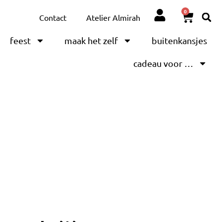
0
Contact
Atelier Almirah
feest
maak het zelf
buitenkansjes
cadeau voor …