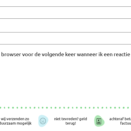
e browser voor de volgende keer wanneer ik een reactie 
wij verzenden zo
niet tevreden? geld
achteraf bet
duurzaam mogelijk
terug!
factuu