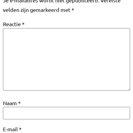
Je e-mailadres wordt niet gepubliceerd.
Vereiste
velden zijn gemarkeerd met
*
Reactie
*
Naam
*
E-mail
*