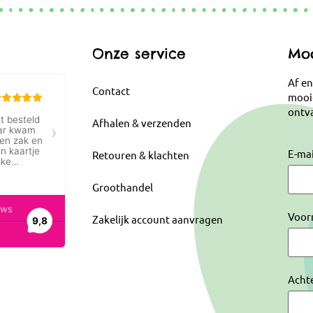
Onze service
Moo
Af en
Contact
mooi
ontva
Afhalen & verzenden
E-ma
Retouren & klachten
Groothandel
Voor
Zakelijk account aanvragen
Acht