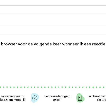
e browser voor de volgende keer wanneer ik een reactie 
wij verzenden zo
niet tevreden? geld
achteraf bet
duurzaam mogelijk
terug!
factuu