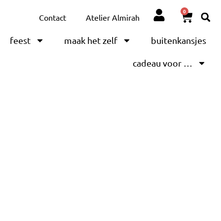
0
Contact
Atelier Almirah
feest
maak het zelf
buitenkansjes
cadeau voor …