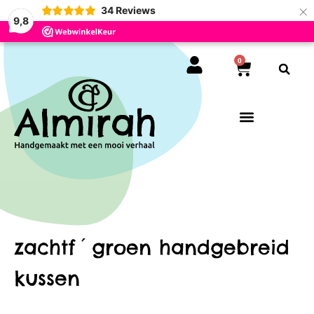
×
34
Reviews
9,8
0
zachtf´groen handgebreid
kussen