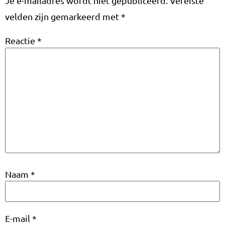
Je e-mailadres wordt niet gepubliceerd.
Vereiste
velden zijn gemarkeerd met
*
Reactie
*
Naam
*
E-mail
*