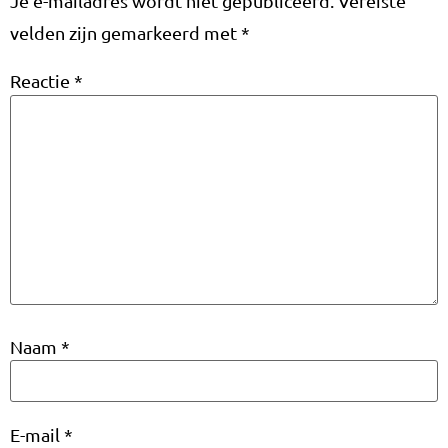
Je e-mailadres wordt niet gepubliceerd.
Vereiste
velden zijn gemarkeerd met
*
Reactie
*
Naam
*
E-mail
*