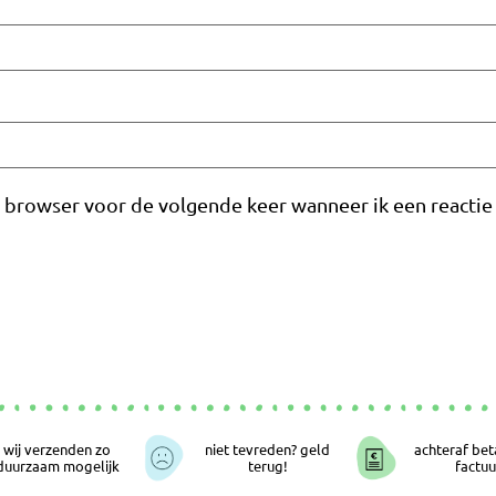
e browser voor de volgende keer wanneer ik een reactie 
wij verzenden zo
niet tevreden? geld
achteraf bet
duurzaam mogelijk
terug!
factuu