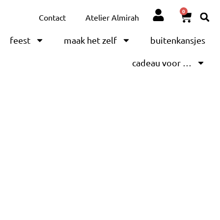
0
Contact
Atelier Almirah
feest
maak het zelf
buitenkansjes
cadeau voor …