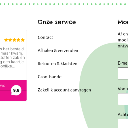
Onze service
Moo
Af en
Contact
mooi
ontva
Afhalen & verzenden
E-ma
Retouren & klachten
Groothandel
Voor
Zakelijk account aanvragen
Acht