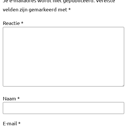
Je e-mailadres wordt niet gepubliceerd.
Vereiste
velden zijn gemarkeerd met
*
Reactie
*
Naam
*
E-mail
*