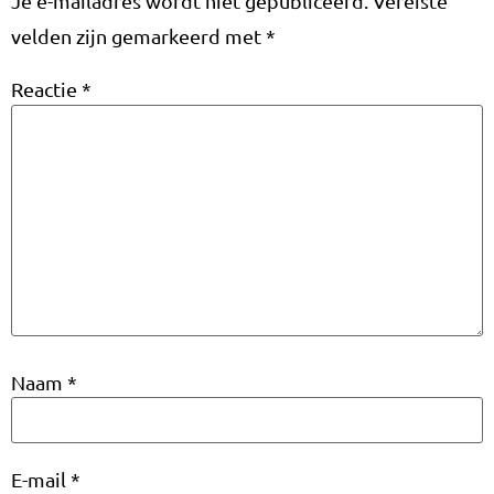
Je e-mailadres wordt niet gepubliceerd.
Vereiste
velden zijn gemarkeerd met
*
Reactie
*
Naam
*
E-mail
*