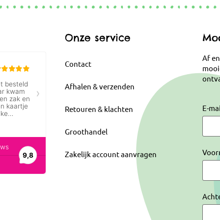
Onze service
Moo
Af en
Contact
mooi
ontva
Afhalen & verzenden
E-ma
Retouren & klachten
Groothandel
Voor
Zakelijk account aanvragen
Acht