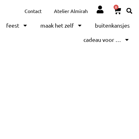
0
Contact
Atelier Almirah
feest
maak het zelf
buitenkansjes
cadeau voor …