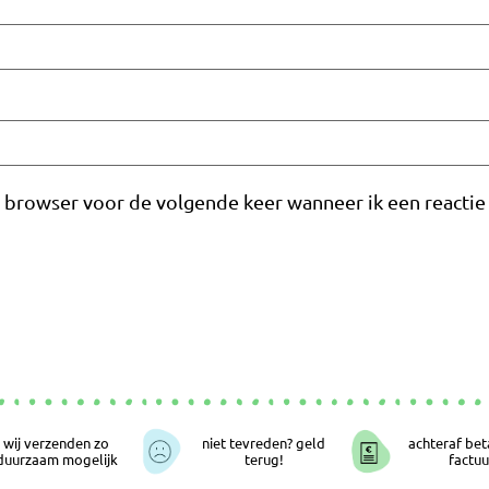
e browser voor de volgende keer wanneer ik een reactie 
wij verzenden zo
niet tevreden? geld
achteraf bet
duurzaam mogelijk
terug!
factuu