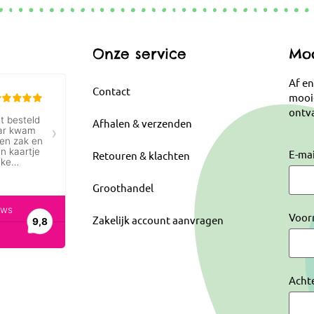
Onze service
Moo
Af en
Contact
mooi
ontva
Afhalen & verzenden
E-ma
Retouren & klachten
Groothandel
Voor
Zakelijk account aanvragen
Acht