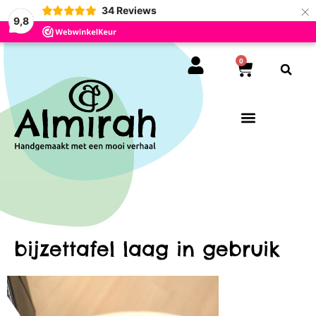
×
34
Reviews
9,8
0
bijzettafel laag in gebruik