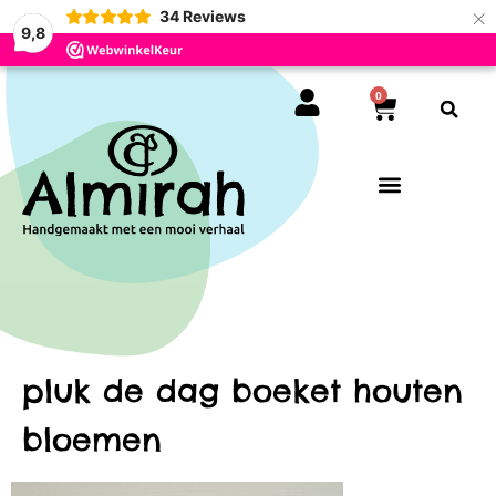
×
34
Reviews
9,8
0
pluk de dag boeket houten
bloemen