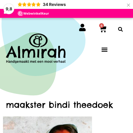
×
34
Reviews
9,8
0
maakster bindi theedoek