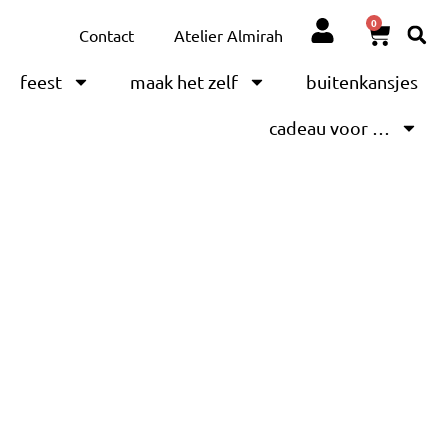
0
Contact
Atelier Almirah
feest
maak het zelf
buitenkansjes
cadeau voor …