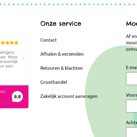
Onze service
Moo
Af en
Contact
mooi
ontva
Afhalen & verzenden
E-ma
Retouren & klachten
Groothandel
Voor
Zakelijk account aanvragen
Acht