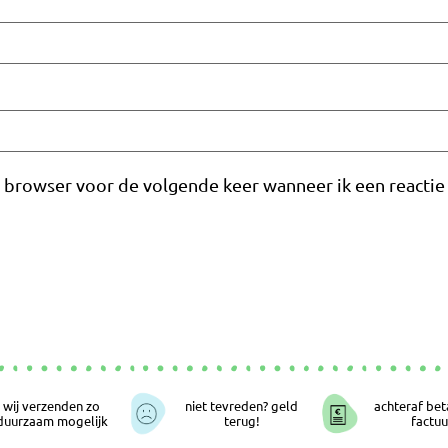
e browser voor de volgende keer wanneer ik een reactie 
wij verzenden zo
niet tevreden? geld
achteraf bet
duurzaam mogelijk
terug!
factuu