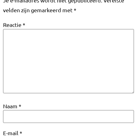
Je e-mailadres wordt niet gepubliceerd.
Vereiste
velden zijn gemarkeerd met
*
Reactie
*
Naam
*
E-mail
*