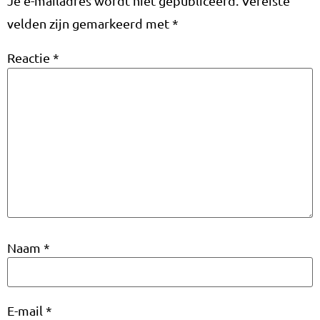
Je e-mailadres wordt niet gepubliceerd.
Vereiste
velden zijn gemarkeerd met
*
Reactie
*
Naam
*
E-mail
*