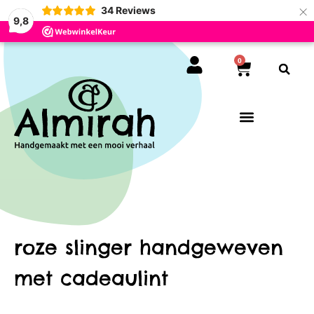
×
34
Reviews
9,8
0
roze slinger handgeweven
met cadeaulint