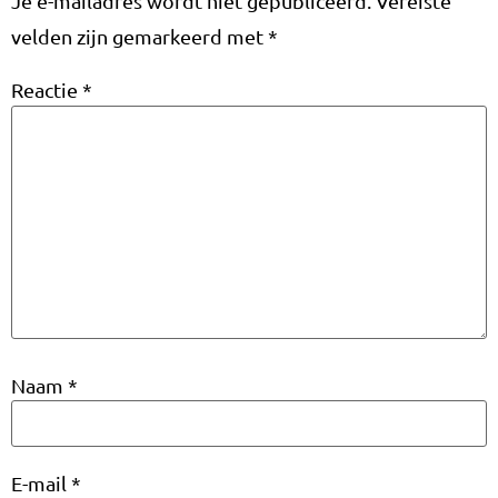
Je e-mailadres wordt niet gepubliceerd.
Vereiste
velden zijn gemarkeerd met
*
Reactie
*
Naam
*
E-mail
*