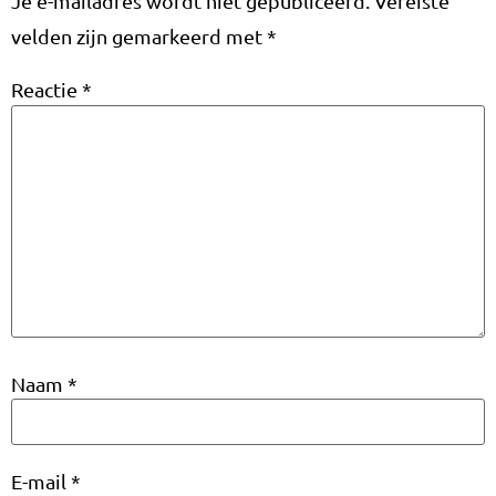
Je e-mailadres wordt niet gepubliceerd.
Vereiste
velden zijn gemarkeerd met
*
Reactie
*
Naam
*
E-mail
*