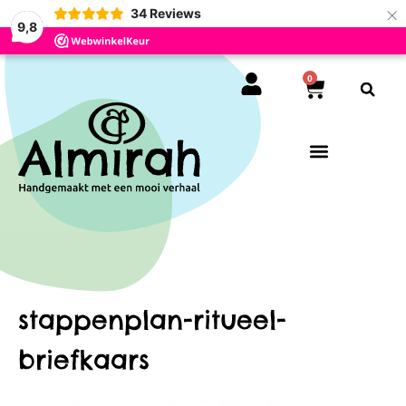
×
34
Reviews
9,8
0
stappenplan-ritueel-
briefkaars