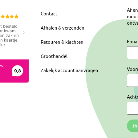
Af en
Contact
mooi
ontva
Afhalen & verzenden
E-ma
Retouren & klachten
Groothandel
Voor
Zakelijk account aanvragen
Acht
I