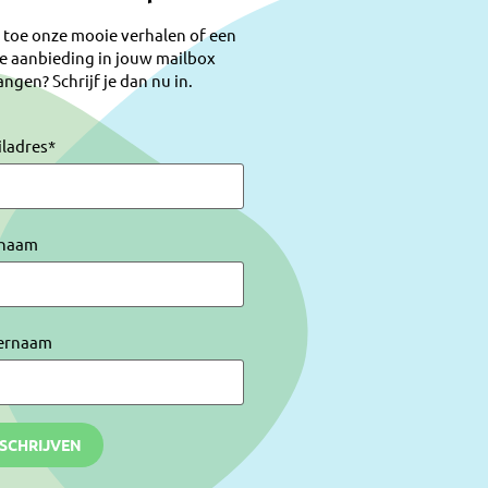
 toe onze mooie verhalen of een
e aanbieding in jouw mailbox
ngen? Schrijf je dan nu in.
iladres
*
naam
ernaam
NSCHRIJVEN