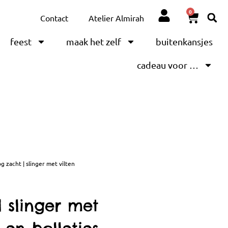
0
Contact
Atelier Almirah
feest
maak het zelf
buitenkansjes
cadeau voor …
 zacht | slinger met vilten
 slinger met