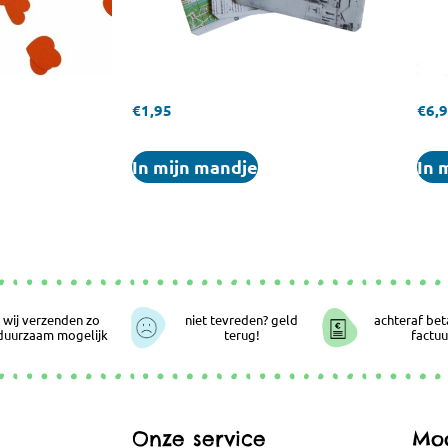
€
1,95
€
6,
In mijn mandje
In 
wij verzenden zo
niet tevreden? geld
achteraf bet
duurzaam mogelijk
terug!
factuu
Onze service
Moo