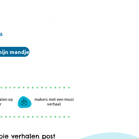
95
mijn mandje
alen op
makers met een mooi
r
verhaal
ie verhalen post