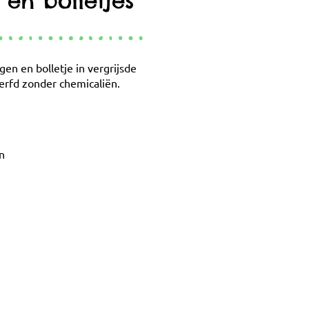
en bolletjes
en en bolletje in vergrijsde
rfd zonder chemicaliën.
n