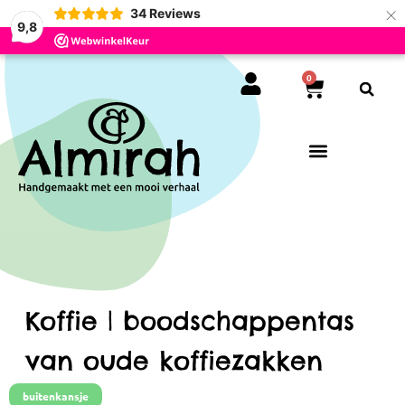
×
34
Reviews
9,8
0
Koffie | boodschappentas
van oude koffiezakken